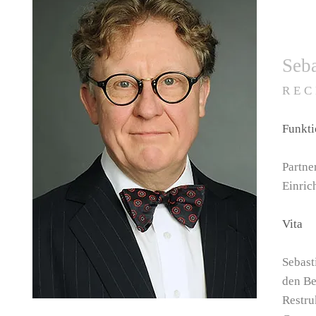
Seba
RE
Funkt
Partne
Einric
Vita
Sebast
den Be
Restru