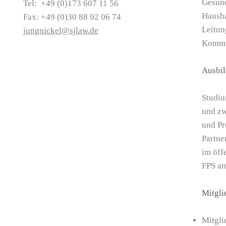
Gesun
Tel:
+49 (0)173 607 11 56
Hausha
Fax:
+49 (0)30 88 92 06 74
Leitun
jungnickel@sjlaw.de
Kommu
Ausbil
Studiu
und zw
und Pr
Partne
im öff
FPS am
Mitgli
Mitgli